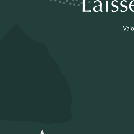
Laiss
Valo