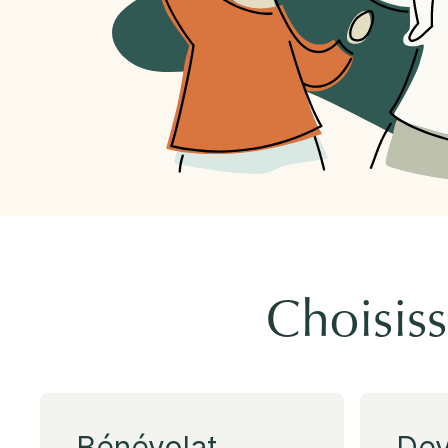
Rockland
860, rue Caron, unité 1, Rockland
Embrun
8, rue Valoris, Embrun
Hawkesbury
411, rue Stanley, Hawkesbury
Choisiss
Bénévolat
Dev