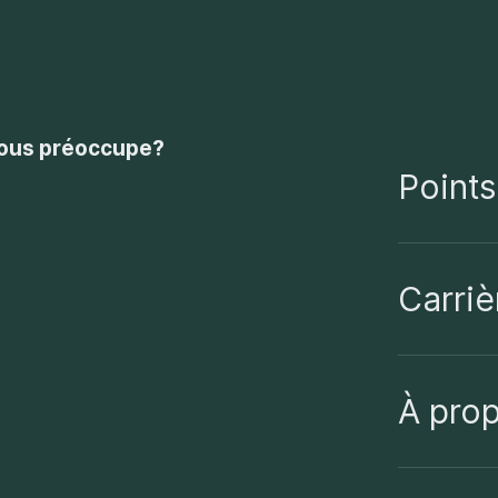
vous préoccupe?
Points
Carriè
À pro