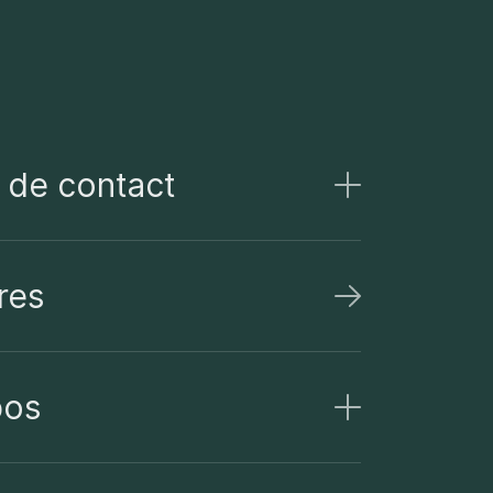
 de contact
res
pos