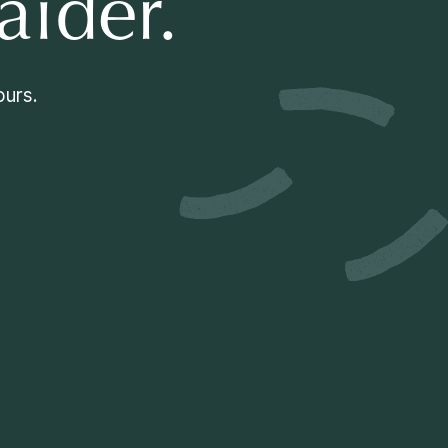
aider.
ours.