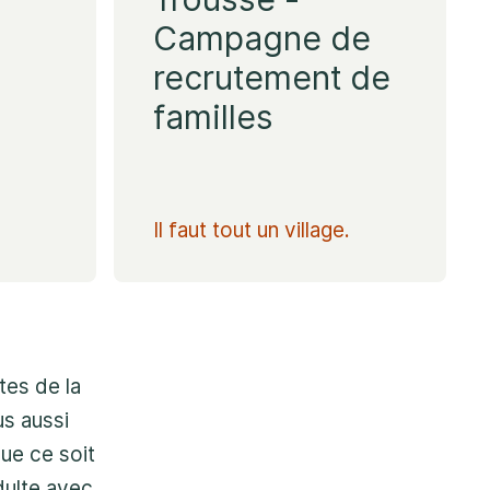
e appel peut demeurer anonyme. Nous
Campagne de
 de vous assister rapidement et
recrutement de
de sécurité nécessaires
familles
Il faut tout un village.
tes de la
s aussi
ue ce soit
dulte avec