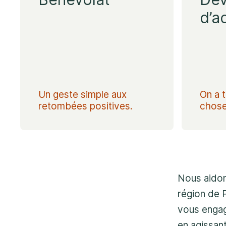
d’a
Un geste simple aux
On a 
retombées positives.
chose 
Nous aidon
région de 
vous engag
en agissan