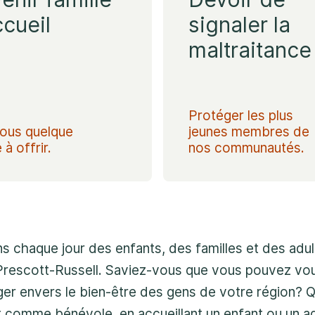
1-800-675-6168. Votr
ccueil
signaler la
serons alors en mesure
maltraitance
d’entamer les mesures 
immédiatement.
Protéger les plus
tous quelque
jeunes membres de
à offrir.
nos communautés.
s chaque jour des enfants, des familles et des adul
Prescott-Russell. Saviez-vous que vous pouvez vou
er envers le bien-être des gens de votre région? Q
t comme bénévole, en accueillant un enfant ou un a