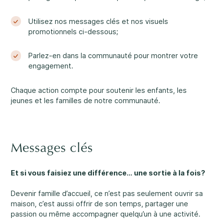
Nos bureaux sont ouverts du lundi au vendredi
Utilisez nos messages clés et nos visuels
de 8 h 30 à 16 h.
promotionnels ci-dessous;
Abus et négligence
Rockland
860, rue Caron, unité 1, Rockland
Parlez-en dans la communauté pour montrer votre
engagement.
Embrun
8, rue Valoris, Embrun
Chaque action compte pour soutenir les enfants, les
Diversité et inclusivité
jeunes et les familles de notre communauté.
Hawkesbury
411, rue Stanley, Hawkesbury
Messages clés
Participation communautaire
Et si vous faisiez une différence… une sortie à la fois?
Devenir famille d’accueil, ce n’est pas seulement ouvrir sa
maison, c’est aussi offrir de son temps, partager une
passion ou même accompagner quelqu’un à une activité.