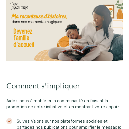
Carrières
Un soutien rassurant
3
Nous joindre
1-800-675-6168
EN
Remplissez un formulaire de demande de
services ↗
Nos services
Santé mentale
Important :
Si vos préoccupations sont à l’égard de la
sécurité d’un enfant, nous vous prions de nous contacter
Comment s'impliquer
au 1-800-675-6168. Votre appel peut demeurer anonyme.
Nous serons alors en mesure de vous assister rapidement
et d’entamer les mesures de sécurité nécessaires
Aidez-nous à mobiliser la communauté en faisant la
immédiatement.
promotion de notre initiative et en montrant votre appui :
Développement et défis
Suivez Valoris sur nos plateformes sociales et
Passez nous voir.
partagez nos publications pour amplifier le message;