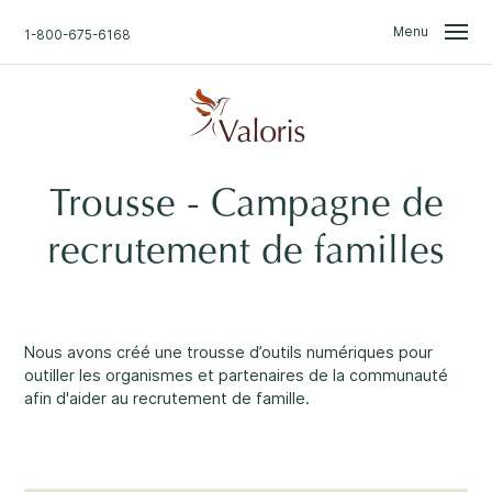
Skip
Skip
to
to
Menu
1-800-675-6168
content
navigation
Nous sommes là pour
vous.
Recherche
Trousse - Campagne de
Accueil
Trouvez ce dont vous avez
recrutement de familles
besoin.
Ne vous inquiétez pas.
À propos
Parlez en toute confidentialité avec un de nos
Nouvelles
Nous avons créé une trousse d’outils numériques pour
professionnel
disponible 24/7
.
outiller les organismes et partenaires de la communauté
afin d'aider au recrutement de famille.
Accès à l'information et divulgation
Une approche professionnelle
1
Événements et groupes
Une écoute sans jugement
2