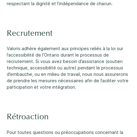
respectant la dignité et l’indépendance de chacun.
Carrières
Un soutien rassurant
3
Nous joindre
Recrutement
1-800-675-6168
EN
Valoris adhère également aux principes reliés à la loi sur
l’accessibilité de l’Ontario durant le processus de
Remplissez un formulaire de demande de
recrutement. Si vous avez besoin d’assistance (soutien
services ↗
technique, accessibilité ou autre) pendant le processus
Nos services
d’embauche, ou en milieu de travail, nous nous assurerons
Santé mentale
de prendre les mesures nécessaires afin de faciliter votre
Important :
Si vos préoccupations sont à l’égard de la
participation et votre intégration.
sécurité d’un enfant, nous vous prions de nous contacter
au 1-800-675-6168. Votre appel peut demeurer anonyme.
Nous serons alors en mesure de vous assister rapidement
et d’entamer les mesures de sécurité nécessaires
immédiatement.
Rétroaction
Développement et défis
Passez nous voir.
Pour toutes questions ou préoccupations concernant la