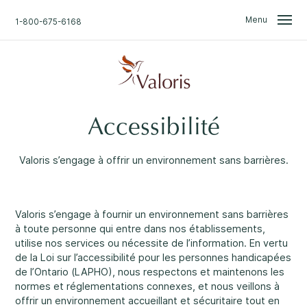
Skip
Skip
to
to
Menu
1-800-675-6168
content
navigation
Nous sommes là pour
vous.
Recherche
Accessibilité
Accueil
Trouvez ce dont vous avez
Valoris s’engage à offrir un environnement sans barrières.
besoin.
Ne vous inquiétez pas.
À propos
Parlez en toute confidentialité avec un de nos
Valoris s’engage à fournir un environnement sans barrières
Nouvelles
professionnel
disponible 24/7
.
à toute personne qui entre dans nos établissements,
utilise nos services ou nécessite de l’information. En vertu
Accès à l'information et divulgation
de la Loi sur l’accessibilité pour les personnes handicapées
Une approche professionnelle
1
de l’Ontario (LAPHO), nous respectons et maintenons les
normes et réglementations connexes, et nous veillons à
Événements et groupes
Une écoute sans jugement
2
offrir un environnement accueillant et sécuritaire tout en