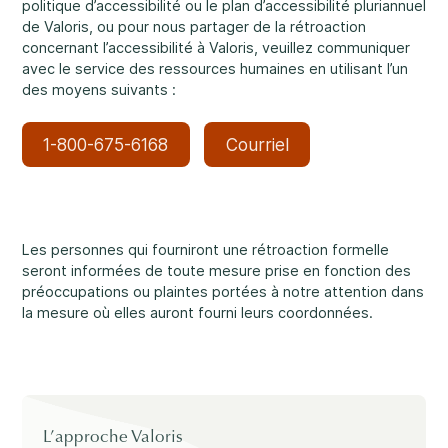
politique d’accessibilité ou le plan d’accessibilité pluriannuel
de Valoris, ou pour nous partager de la rétroaction
Nos bureaux sont ouverts du lundi au vendredi
concernant l’accessibilité à Valoris, veuillez communiquer
de 8 h 30 à 16 h.
Abus et négligence
avec le service des ressources humaines en utilisant l’un
des moyens suivants :
Rockland
860, rue Caron, unité 1, Rockland
1-800-675-6168
Courriel
Embrun
8, rue Valoris, Embrun
Diversité et inclusivité
Hawkesbury
411, rue Stanley, Hawkesbury
Les personnes qui fourniront une rétroaction formelle
seront informées de toute mesure prise en fonction des
préoccupations ou plaintes portées à notre attention dans
la mesure où elles auront fourni leurs coordonnées.
Participation communautaire
L’approche Valoris