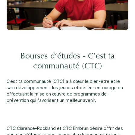
Carrières
Un soutien rassurant
3
Nous joindre
1-800-675-6168
EN
Bourses d’études - C’est ta
Remplissez un formulaire de demande de
services ↗
communauté (CTC)
Nos services
Santé mentale
Important :
Si vos préoccupations sont à l’égard de la
C’est ta communauté (CTC) a à cœur le bien-être et le
sécurité d’un enfant, nous vous prions de nous contacter
sain développement des jeunes et de leur entourage en
au 1-800-675-6168. Votre appel peut demeurer anonyme.
effectuant la mise en œuvre de programmes de
Nous serons alors en mesure de vous assister rapidement
prévention qui favorisent un meilleur avenir.
et d’entamer les mesures de sécurité nécessaires
immédiatement.
Développement et défis
CTC Clarence-Rockland et CTC Embrun désire offrir des
Passez nous voir.
bourses d’études à des jeunes afin de reconnaitre leur