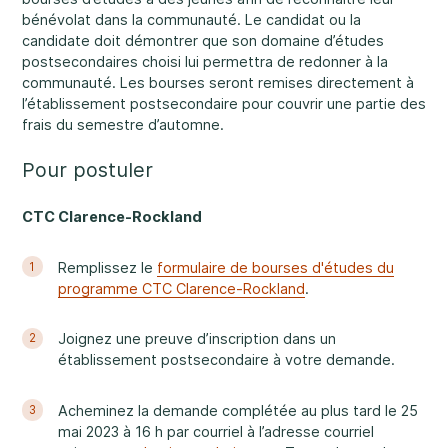
bénévolat dans la communauté. Le candidat ou la
Nos bureaux sont ouverts du lundi au vendredi
candidate doit démontrer que son domaine d’études
de 8 h 30 à 16 h.
postsecondaires choisi lui permettra de redonner à la
Abus et négligence
communauté. Les bourses seront remises directement à
Rockland
l’établissement postsecondaire pour couvrir une partie des
860, rue Caron, unité 1, Rockland
frais du semestre d’automne.
Embrun
Pour postuler
8, rue Valoris, Embrun
Diversité et inclusivité
CTC Clarence-Rockland
Hawkesbury
411, rue Stanley, Hawkesbury
Remplissez le
formulaire de bourses d'études du
1
programme CTC Clarence-Rockland
.
Participation communautaire
Joignez une preuve d’inscription dans un
2
établissement postsecondaire à votre demande.
Acheminez la demande complétée au plus tard le 25
3
mai 2023 à 16 h par courriel à l’adresse courriel