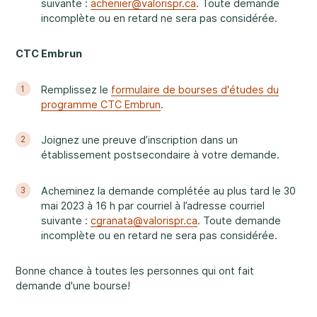
Faire une différence
suivante :
achenier@valorispr.ca
. Toute demande
incomplète ou en retard ne sera pas considérée.
CTC Embrun
Remplissez le
formulaire de bourses d'études du
1
Info parents
programme CTC Embrun
.
Joignez une preuve d’inscription dans un
2
établissement postsecondaire à votre demande.
Info jeunes
Acheminez la demande complétée au plus tard le 30
3
mai 2023 à 16 h par courriel à l’adresse courriel
suivante :
cgranata@valorispr.ca
. Toute demande
incomplète ou en retard ne sera pas considérée.
Bonne chance à toutes les personnes qui ont fait
demande d'une bourse!