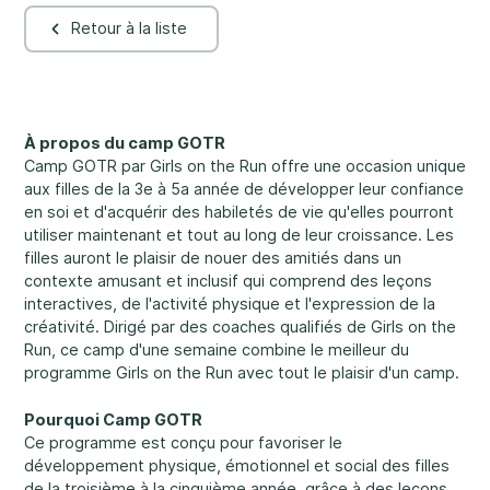
Retour à la liste
Nos bureaux sont ouverts du lundi au vendredi
de 8 h 30 à 16 h.
Abus et négligence
Rockland
860, rue Caron, unité 1, Rockland
À propos du camp GOTR
Camp GOTR par Girls on the Run offre une occasion unique
Embrun
aux filles de la 3e à 5a année de développer leur confiance
8, rue Valoris, Embrun
en soi et d'acquérir des habiletés de vie qu'elles pourront
Diversité et inclusivité
utiliser maintenant et tout au long de leur croissance. Les
Hawkesbury
filles auront le plaisir de nouer des amitiés dans un
411, rue Stanley, Hawkesbury
contexte amusant et inclusif qui comprend des leçons
interactives, de l'activité physique et l'expression de la
créativité. Dirigé par des coaches qualifiés de Girls on the
Run, ce camp d'une semaine combine le meilleur du
Participation communautaire
programme Girls on the Run avec tout le plaisir d'un camp.
Pourquoi Camp GOTR
Ce programme est conçu pour favoriser le
développement physique, émotionnel et social des filles
de la troisième à la cinquième année, grâce à des leçons