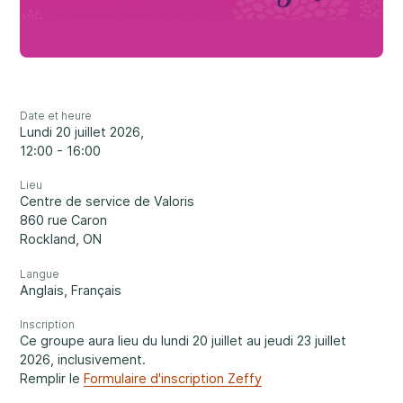
Carrières
Un soutien rassurant
3
Nous joindre
1-800-675-6168
EN
Date et heure
lundi 20 juillet 2026,
12:00 - 16:00
Remplissez un formulaire de demande de
Lieu
services ↗
Centre de service de Valoris
Nos services
860 rue Caron
Santé mentale
Important :
Si vos préoccupations sont à l’égard de la
Rockland, ON
sécurité d’un enfant, nous vous prions de nous contacter
Langue
au 1-800-675-6168. Votre appel peut demeurer anonyme.
Anglais
,
Français
Nous serons alors en mesure de vous assister rapidement
et d’entamer les mesures de sécurité nécessaires
Inscription
immédiatement.
Ce groupe aura lieu du lundi 20 juillet au jeudi 23 juillet
Développement et défis
2026, inclusivement.
Remplir le
Formulaire d'inscription Zeffy
Passez nous voir.