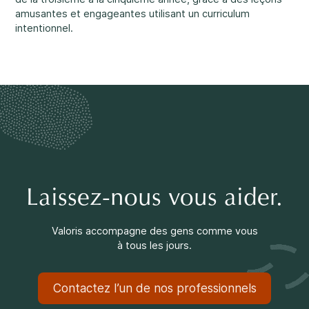
Faire une différence
amusantes et engageantes utilisant un curriculum
intentionnel.
Info parents
Info jeunes
Laissez-nous vous aider.
Valoris accompagne des gens comme vous
à tous les jours.
Contactez l’un de nos professionnels