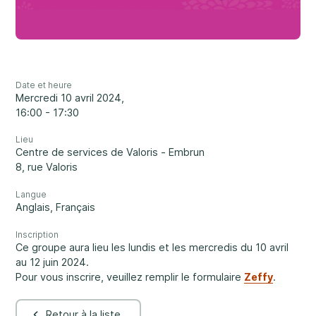
Carrières
Un soutien rassurant
3
Nous joindre
1-800-675-6168
Date et heure
EN
mercredi 10 avril 2024,
16:00 - 17:30
Remplissez un formulaire de demande de
Lieu
services ↗
Centre de services de Valoris - Embrun
Nos services
8, rue Valoris
Santé mentale
Important :
Si vos préoccupations sont à l’égard de la
Langue
sécurité d’un enfant, nous vous prions de nous contacter
Anglais
,
Français
au 1-800-675-6168. Votre appel peut demeurer anonyme.
Nous serons alors en mesure de vous assister rapidement
Inscription
et d’entamer les mesures de sécurité nécessaires
Ce groupe aura lieu les lundis et les mercredis du 10 avril
immédiatement.
au 12 juin 2024.
Développement et défis
Pour vous inscrire, veuillez remplir le formulaire
Zeffy
.
Passez nous voir.
Retour à la liste