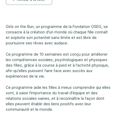
Nos bureaux sont ouverts du lundi au vendredi
de 8 h 30 à 16 h.
Abus et négligence
Rockland
Girls on the Run, un programme de la Fondation OSEG, se
860, rue Caron, unité 1, Rockland
consacre à la création d'un monde où chaque fille connaît
et exploite son potentiel sans limite et est libre de
Embrun
poursuivre ses rêves avec audace.
8, rue Valoris, Embrun
Diversité et inclusivité
Ce programme de 10 semaines est conçu pour améliorer
Hawkesbury
les compétences sociales, psychologiques et physiques
411, rue Stanley, Hawkesbury
des filles, grâce à la course à pied et à l'activité physique,
afin qu'elles puissent faire face avec succès aux
expériences de la vie.
Participation communautaire
Ce programme aide les filles à mieux comprendre qui elles
sont, à saisir l'importance du travail d'équipe et des
relations sociales saines, et à reconnaître la façon dont
elles peuvent établir des liens positifs avec leur
communauté et le monde.