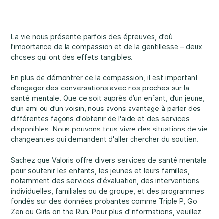
Nos bureaux sont ouverts du lundi au vendredi
de 8 h 30 à 16 h.
Abus et négligence
La vie nous présente parfois des épreuves, d’où
Rockland
l’importance de la compassion et de la gentillesse – deux
860, rue Caron, unité 1, Rockland
choses qui ont des effets tangibles.
Embrun
En plus de démontrer de la compassion, il est important
8, rue Valoris, Embrun
d’engager des conversations avec nos proches sur la
Diversité et inclusivité
santé mentale. Que ce soit auprès d’un enfant, d’un jeune,
Hawkesbury
d’un ami ou d’un voisin, nous avons avantage à parler des
411, rue Stanley, Hawkesbury
différentes façons d'obtenir de l'aide et des services
disponibles. Nous pouvons tous vivre des situations de vie
changeantes qui demandent d'aller chercher du soutien.
Participation communautaire
Sachez que Valoris offre divers services de santé mentale
pour soutenir les enfants, les jeunes et leurs familles,
notamment des services d'évaluation, des interventions
individuelles, familiales ou de groupe, et des programmes
fondés sur des données probantes comme Triple P, Go
Zen ou Girls on the Run. Pour plus d'informations, veuillez