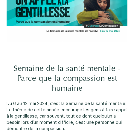
Carrières
Un soutien rassurant
3
Nous joindre
1-800-675-6168
EN
Remplissez un formulaire de demande de
services ↗
Semaine de la santé mentale -
Nos services
Parce que la compassion est
Santé mentale
Important :
Si vos préoccupations sont à l’égard de la
sécurité d’un enfant, nous vous prions de nous contacter
humaine
au 1-800-675-6168. Votre appel peut demeurer anonyme.
Nous serons alors en mesure de vous assister rapidement
Du 6 au 12 mai 2024, c'est la Semaine de la santé mentale!
et d’entamer les mesures de sécurité nécessaires
Le thème de cette année encourage les gens à faire appel
immédiatement.
à la gentillesse, car souvent, tout ce dont quelqu’un a
Développement et défis
besoin lors d’un moment difficile, c’est une personne qui
Passez nous voir.
démontre de la compassion.