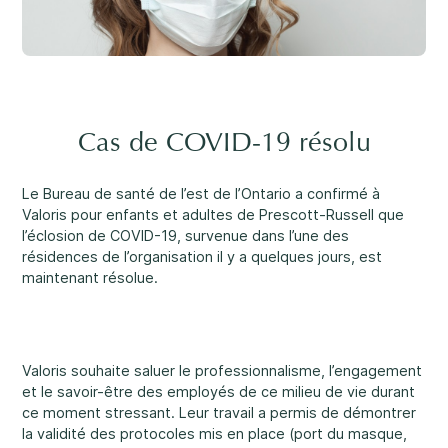
Carrières
Un soutien rassurant
3
Nous joindre
1-800-675-6168
EN
Cas de COVID-19 résolu
Remplissez un formulaire de demande de
Le Bureau de santé de l’est de l’Ontario a confirmé à
services ↗
Valoris pour enfants et adultes de Prescott-Russell que
Nos services
l’éclosion de COVID-19, survenue dans l’une des
résidences de l’organisation il y a quelques jours, est
Santé mentale
Important :
Si vos préoccupations sont à l’égard de la
maintenant résolue.
sécurité d’un enfant, nous vous prions de nous contacter
au 1-800-675-6168. Votre appel peut demeurer anonyme.
Nous serons alors en mesure de vous assister rapidement
et d’entamer les mesures de sécurité nécessaires
immédiatement.
Valoris souhaite saluer le professionnalisme, l’engagement
Développement et défis
et le savoir-être des employés de ce milieu de vie durant
ce moment stressant. Leur travail a permis de démontrer
Passez nous voir.
la validité des protocoles mis en place (port du masque,