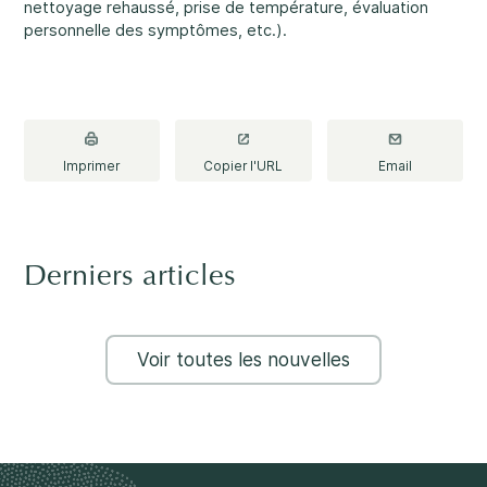
nettoyage rehaussé, prise de température, évaluation
personnelle des symptômes, etc.).
Nos bureaux sont ouverts du lundi au vendredi
de 8 h 30 à 16 h.
Abus et négligence
Rockland
860, rue Caron, unité 1, Rockland
Imprimer
Copier l'URL
Email
Embrun
8, rue Valoris, Embrun
Diversité et inclusivité
Hawkesbury
411, rue Stanley, Hawkesbury
Derniers articles
Participation communautaire
Voir toutes les nouvelles