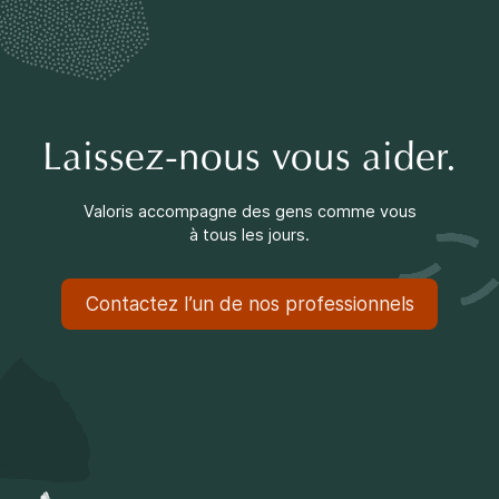
Faire une différence
Info parents
Laissez-nous vous aider.
Valoris accompagne des gens comme vous
à tous les jours.
Info jeunes
Contactez l’un de nos professionnels