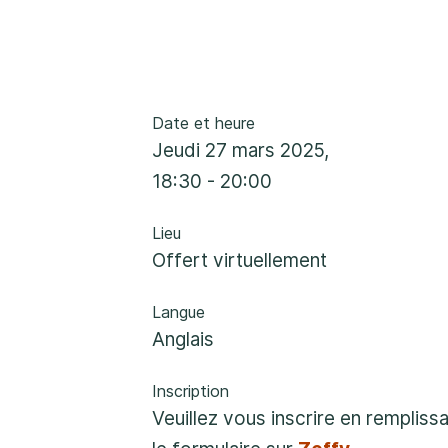
Rockland
860, rue Caron, unité 1, Rockland
Embrun
Date et heure
8, rue Valoris, Embrun
jeudi 27 mars 2025,
18:30 - 20:00
Hawkesbury
411, rue Stanley, Hawkesbury
Lieu
Offert virtuellement
Langue
Anglais
Inscription
Veuillez vous inscrire en rempliss