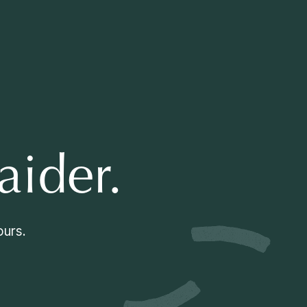
aider.
ours.