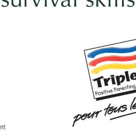
survival skills
1
Une approche pro
2
Une écoute sans 
3
Un soutien rassur
1-800-675-6168
Remplissez un form
Important :
Si vos préo
ant
sécurité d’un enfant, n