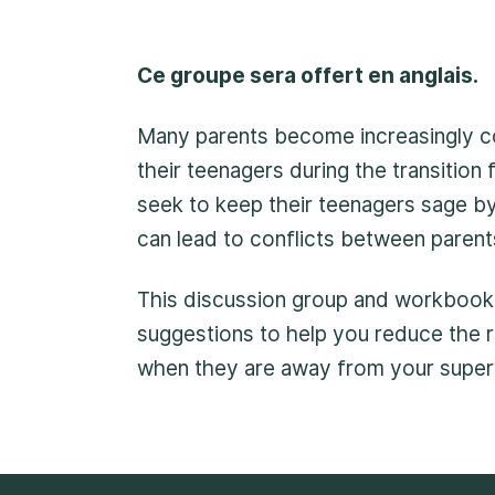
1-800-675-6168. Votr
serons alors en mesure
Ce groupe sera offert en anglais.
d’entamer les mesures 
immédiatement.
Many parents become increasingly c
their teenagers during the transition
seek to keep their teenagers sage by
can lead to conflicts between parent
This discussion group and workbook 
suggestions to help you reduce the 
when they are away from your superv