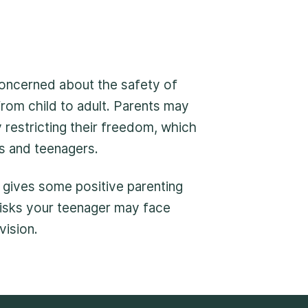
e appel peut demeurer anonyme. Nous
 de vous assister rapidement et
de sécurité nécessaires
oncerned about the safety of
 from child to adult. Parents may
 restricting their freedom, which
s and teenagers.
gives some positive parenting
risks your teenager may face
ision.