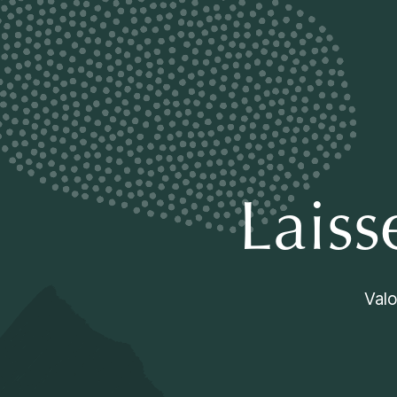
Laiss
Valo