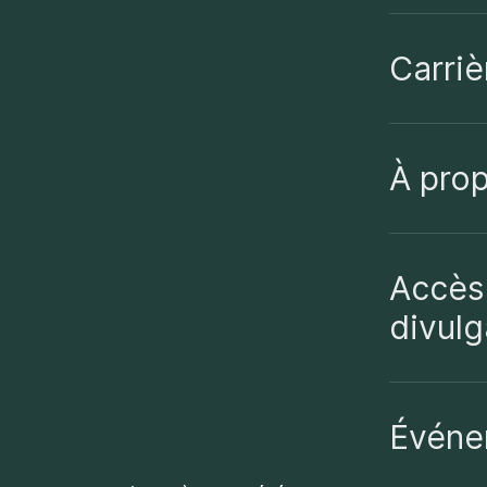
Carriè
À pro
Accès 
divulg
Événe