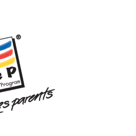
fessionnelle
jugement
ant
ulaire de demande de services ↗
ccupations sont à l’égard de la
ous vous prions de nous contacter au