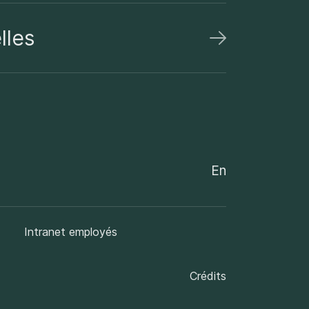
lles
En
Intranet employés
Crédits