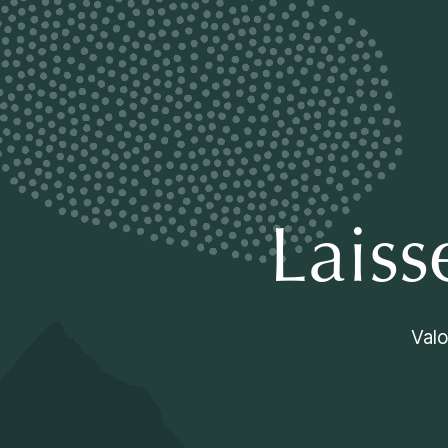
Laiss
Valo