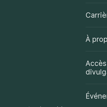
Carriè
À pro
Accès 
divulg
Événe