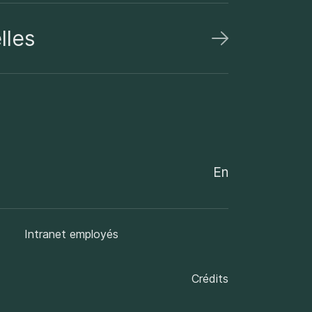
lles
En
Intranet employés
Crédits