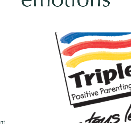
emotions
1
Une approche pro
2
Une écoute sans 
3
Un soutien rassur
1-800-675-6168
Remplissez un form
Important :
Si vos préo
ant
sécurité d’un enfant, n