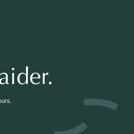
aider.
ours.