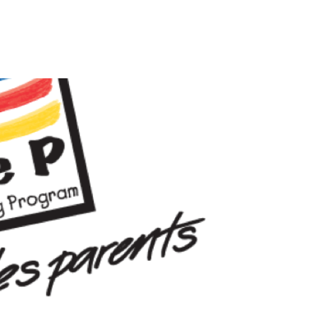
fessionnelle
jugement
ant
ulaire de demande de services ↗
ccupations sont à l’égard de la
ous vous prions de nous contacter au