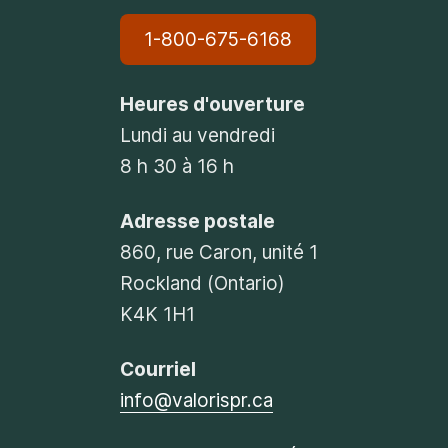
1-800-675-6168
Heures d'ouverture
Lundi au vendredi
8 h 30 à 16 h
Adresse postale
860, rue Caron, unité 1
Rockland (Ontario)
K4K 1H1
Courriel
info@valorispr.ca