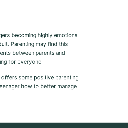
e appel peut demeurer anonyme. Nous
 de vous assister rapidement et
de sécurité nécessaires
gers becoming highly emotional
dult. Parenting may find this
ments between parents and
ting for everyone.
offers some positive parenting
 teenager how to better manage