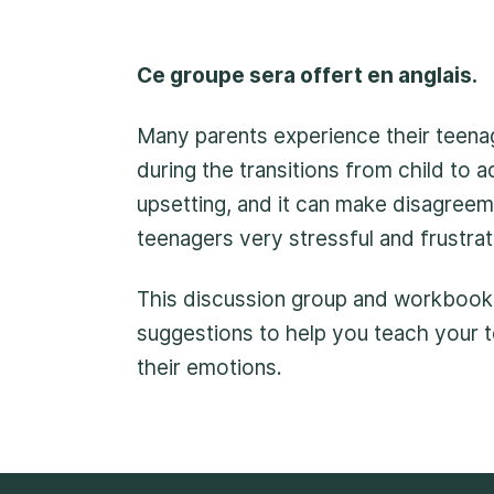
1-800-675-6168. Votr
serons alors en mesure
Ce groupe sera offert en anglais.
d’entamer les mesures 
immédiatement.
Many parents experience their teena
during the transitions from child to a
upsetting, and it can make disagree
teenagers very stressful and frustra
This discussion group and workbook 
suggestions to help you teach your
their emotions.